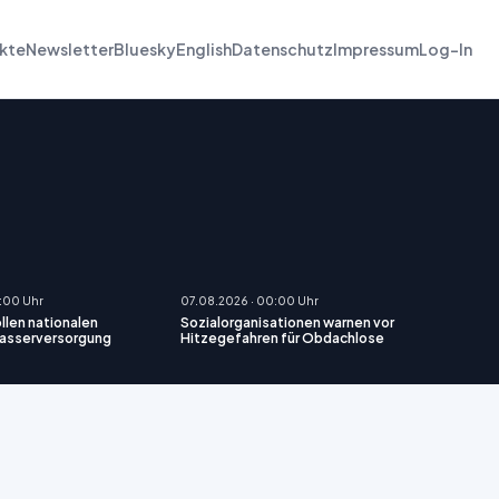
kte
Newsletter
Bluesky
English
Datenschutz
Impressum
Log-In
:00 Uhr
07.08.2026 · 00:00 Uhr
len nationalen
Sozialorganisationen warnen vor
Wasserversorgung
Hitzegefahren für Obdachlose