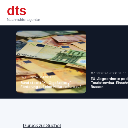
dts
Nachrichtenagentur
07.08.2026 · 02:00 Uhr
07.08.2026 · 04:00 Uhr
EU-Abgeordnete poc
Bund stockt "KI-Gigafactory"-
Touristenvisa-Einsch
Förderung auf eine Milliarde Euro auf
Russen
[
zurück zur Suche
]