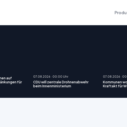
Produ
07.08.2026 · 00:00 Uhr
07.08.2026 · 00
hen auf
ränkungen für
CDU will zentrale Drohnenabwehr
Kommunen wol
beim Innenministerium
Kraftakt für 