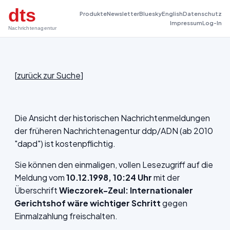
dts
Produkte
Newsletter
Bluesky
English
Datenschutz
Impressum
Log-In
Nachrichtenagentur
[
zurück zur Suche
]
Die Ansicht der historischen Nachrichtenmeldungen
der früheren Nachrichtenagentur ddp/ADN (ab 2010
"dapd") ist kostenpflichtig.
Sie können den einmaligen, vollen Lesezugriff auf die
Meldung vom
10.12.1998, 10:24 Uhr
mit der
Überschrift
Wieczorek-Zeul: Internationaler
Gerichtshof wäre wichtiger Schritt
gegen
Einmalzahlung freischalten.