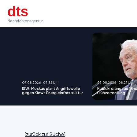
dts
Nachrichtenagentur
09.08.2026 · 09:32 Uhr
09.08.2026 · 08:27 Uhr
ISW: Moskau plant Angriffswelle
Kubicki drängt auf En
gegen Kiews Energieinfrastruktur
Frühverrentung
[
zurück zur Suche
]