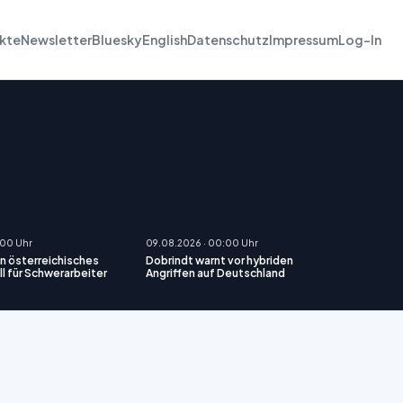
kte
Newsletter
Bluesky
English
Datenschutz
Impressum
Log-In
:00 Uhr
09.08.2026 · 00:00 Uhr
n österreichisches
Dobrindt warnt vor hybriden
 für Schwerarbeiter
Angriffen auf Deutschland