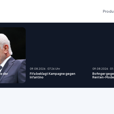
Produ
09.08.2026 · 07:26 Uhr
09.08.2026 · 01
de der
Fifa beklagt Kampagne gegen
Bofinger gege
Infantino
Renten-Modell