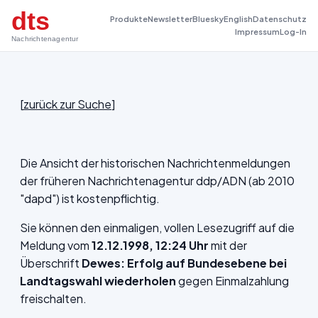
dts
Produkte
Newsletter
Bluesky
English
Datenschutz
Impressum
Log-In
Nachrichtenagentur
[
zurück zur Suche
]
Die Ansicht der historischen Nachrichtenmeldungen
der früheren Nachrichtenagentur ddp/ADN (ab 2010
"dapd") ist kostenpflichtig.
Sie können den einmaligen, vollen Lesezugriff auf die
Meldung vom
12.12.1998, 12:24 Uhr
mit der
Überschrift
Dewes: Erfolg auf Bundesebene bei
Landtagswahl wiederholen
gegen Einmalzahlung
freischalten.