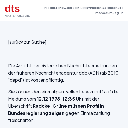
dts
Produkte
Newsletter
Bluesky
English
Datenschutz
Impressum
Log-In
Nachrichtenagentur
[
zurück zur Suche
]
Die Ansicht der historischen Nachrichtenmeldungen
der früheren Nachrichtenagentur ddp/ADN (ab 2010
"dapd") ist kostenpflichtig.
Sie können den einmaligen, vollen Lesezugriff auf die
Meldung vom
12.12.1998, 12:35 Uhr
mit der
Überschrift
Radcke: Grüne müssen Profil in
Bundesregierung zeigen
gegen Einmalzahlung
freischalten.