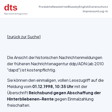
dts
Produkte
Newsletter
Bluesky
English
Datenschutz
Impressum
Log-In
Nachrichtenagentur
[
zurück zur Suche
]
Die Ansicht der historischen Nachrichtenmeldungen
der früheren Nachrichtenagentur ddp/ADN (ab 2010
"dapd") ist kostenpflichtig.
Sie können den einmaligen, vollen Lesezugriff auf die
Meldung vom
01.12.1998, 10:35 Uhr
mit der
Überschrift
Reichsbund gegen Abschaffung der
Hinterbliebenen-Rente
gegen Einmalzahlung
freischalten.