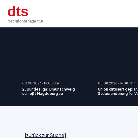
dts
Nachrichtenagentur
08.08.2026 · 15:03 Uhr
08.08.2026 · 14:08 Uhr
2. Bundesliga: Braunschweig
Union kritisiert gepla
schießt Magdeburg ab
Steueränderung für V
[
zurück zur Suche
]