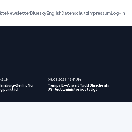
kte
Newsletter
Bluesky
English
Datenschutz
Impressum
Log-In
:42 Uhr
08.08.2026 · 12:41 Uhr
amburg-Berlin: Nur
Trumps Ex-Anwalt Todd Blanche als
ug pünktlich
US-Justizminister bestätigt