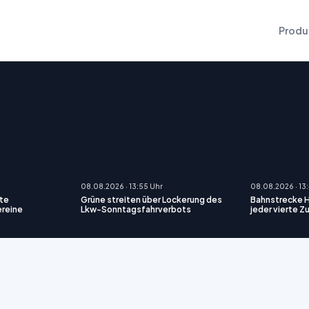
Produ
08.08.2026 · 13:55 Uhr
08.08.2026 · 13
nte
Grüne streiten über Lockerung des
Bahnstrecke H
ereine
Lkw-Sonntagsfahrverbots
jeder vierte Z