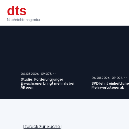
dts
Nachrichtenagentur
06.08.2026 · 09:07 Uhr
06.08.2026 · 09:02 Uhr
Studie: Förderung junger
Erwachsener bringt mehr als bei
SPD lehnt einheitlich
Älteren
Mehrwertsteuer ab
[
zurück zur Suche
]