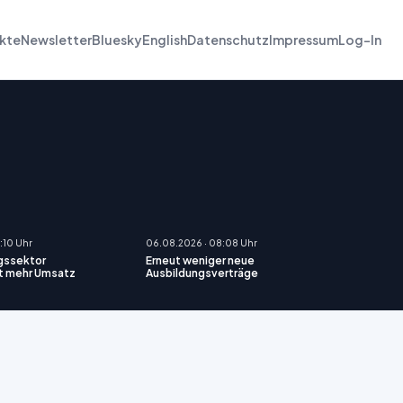
kte
Newsletter
Bluesky
English
Datenschutz
Impressum
Log-In
:10 Uhr
06.08.2026 · 08:08 Uhr
gssektor
Erneut weniger neue
t mehr Umsatz
Ausbildungsverträge