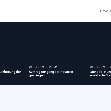
Produ
06.08.2026 · 08:21 Uhr
06.08.2026 · 08
e Anhebung der
Auftragseingang der Industrie
Dienstleistun
gestiegen
erwirtschafte