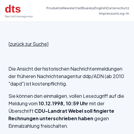
dts
Produkte
Newsletter
Bluesky
English
Datenschutz
Impressum
Log-In
Nachrichtenagentur
[
zurück zur Suche
]
Die Ansicht der historischen Nachrichtenmeldungen
der früheren Nachrichtenagentur ddp/ADN (ab 2010
"dapd") ist kostenpflichtig.
Sie können den einmaligen, vollen Lesezugriff auf die
Meldung vom
10.12.1998, 10:59 Uhr
mit der
Überschrift
CDU-Landrat Webel soll fingierte
Rechnungen unterschrieben haben
gegen
Einmalzahlung freischalten.