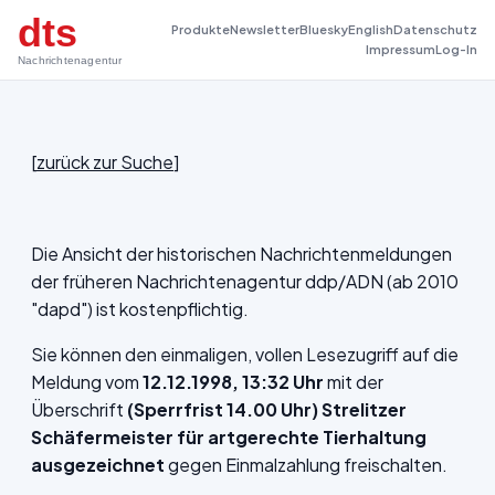
dts
Produkte
Newsletter
Bluesky
English
Datenschutz
Impressum
Log-In
Nachrichtenagentur
[
zurück zur Suche
]
Die Ansicht der historischen Nachrichtenmeldungen
der früheren Nachrichtenagentur ddp/ADN (ab 2010
"dapd") ist kostenpflichtig.
Sie können den einmaligen, vollen Lesezugriff auf die
Meldung vom
12.12.1998, 13:32 Uhr
mit der
Überschrift
(Sperrfrist 14.00 Uhr) Strelitzer
Schäfermeister für artgerechte Tierhaltung
ausgezeichnet
gegen Einmalzahlung freischalten.