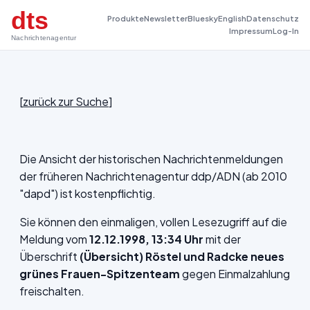
dts
Produkte
Newsletter
Bluesky
English
Datenschutz
Impressum
Log-In
Nachrichtenagentur
[
zurück zur Suche
]
Die Ansicht der historischen Nachrichtenmeldungen
der früheren Nachrichtenagentur ddp/ADN (ab 2010
"dapd") ist kostenpflichtig.
Sie können den einmaligen, vollen Lesezugriff auf die
Meldung vom
12.12.1998, 13:34 Uhr
mit der
Überschrift
(Übersicht) Röstel und Radcke neues
grünes Frauen-Spitzenteam
gegen Einmalzahlung
freischalten.