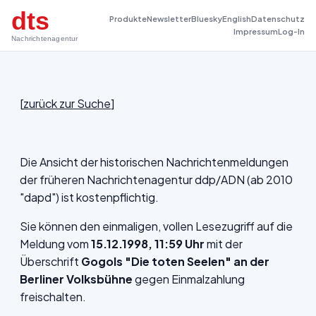
dts
Produkte
Newsletter
Bluesky
English
Datenschutz
Impressum
Log-In
Nachrichtenagentur
[
zurück zur Suche
]
Die Ansicht der historischen Nachrichtenmeldungen
der früheren Nachrichtenagentur ddp/ADN (ab 2010
"dapd") ist kostenpflichtig.
Sie können den einmaligen, vollen Lesezugriff auf die
Meldung vom
15.12.1998, 11:59 Uhr
mit der
Überschrift
Gogols "Die toten Seelen" an der
Berliner Volksbühne
gegen Einmalzahlung
freischalten.