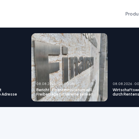
Produ
08.08.2026 · 00:00 Uhr
08.08.2026 · 0
t
Bericht: Finanzministerium will
Wirtschaftswe
e Adresse
Freibeträge für Vereine senken
durch Rentens