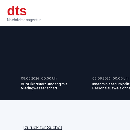
dts
Nachrichtenagentur
08.08.2026 · 00:00 Uhr
08.08.2026 · 00:00 Uhr
BUND kritisiert Umgang mit
Innenministerium prüf
Niedrigwasser scharf
Personalausweis ohn
[
zurück zur Suche
]