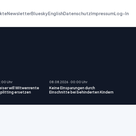
kte
Newsletter
Bluesky
English
Datenschutz
Impressum
Log-In
0:00 Uhr
08.08.2026 · 00:00 Uhr
iser will Witwenrente
Keine Einsparungen durch
plitting ersetzen
Einschnitte bei behinderten Kindern