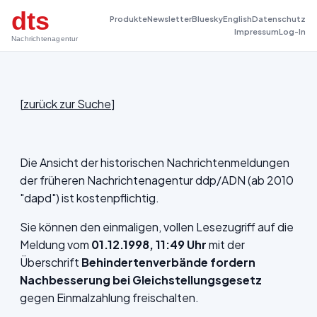
dts
Produkte
Newsletter
Bluesky
English
Datenschutz
Impressum
Log-In
Nachrichtenagentur
[
zurück zur Suche
]
Die Ansicht der historischen Nachrichtenmeldungen
der früheren Nachrichtenagentur ddp/ADN (ab 2010
"dapd") ist kostenpflichtig.
Sie können den einmaligen, vollen Lesezugriff auf die
Meldung vom
01.12.1998, 11:49 Uhr
mit der
Überschrift
Behindertenverbände fordern
Nachbesserung bei Gleichstellungsgesetz
gegen Einmalzahlung freischalten.