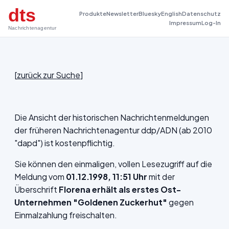
dts
Produkte
Newsletter
Bluesky
English
Datenschutz
Impressum
Log-In
Nachrichtenagentur
[
zurück zur Suche
]
Die Ansicht der historischen Nachrichtenmeldungen
der früheren Nachrichtenagentur ddp/ADN (ab 2010
"dapd") ist kostenpflichtig.
Sie können den einmaligen, vollen Lesezugriff auf die
Meldung vom
01.12.1998, 11:51 Uhr
mit der
Überschrift
Florena erhält als erstes Ost-
Unternehmen "Goldenen Zuckerhut"
gegen
Einmalzahlung freischalten.