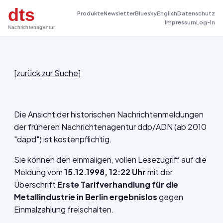
dts
Produkte
Newsletter
Bluesky
English
Datenschutz
Impressum
Log-In
Nachrichtenagentur
[
zurück zur Suche
]
Die Ansicht der historischen Nachrichtenmeldungen
der früheren Nachrichtenagentur ddp/ADN (ab 2010
"dapd") ist kostenpflichtig.
Sie können den einmaligen, vollen Lesezugriff auf die
Meldung vom
15.12.1998, 12:22 Uhr
mit der
Überschrift
Erste Tarifverhandlung für die
Metallindustrie in Berlin ergebnislos
gegen
Einmalzahlung freischalten.