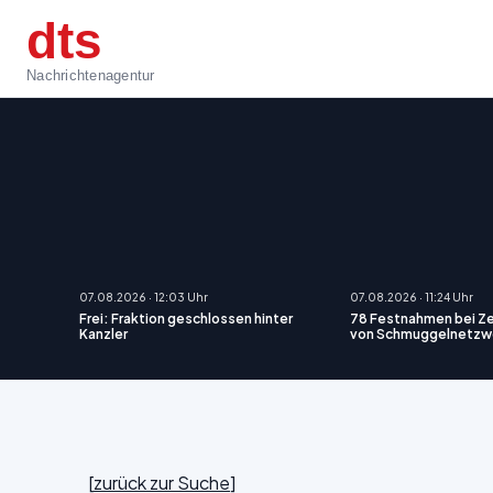
dts
Nachrichtenagentur
07.08.2026 · 12:03 Uhr
07.08.2026 · 11:24 Uhr
Frei: Fraktion geschlossen hinter
78 Festnahmen bei Z
Kanzler
von Schmuggelnetzwe
[
zurück zur Suche
]