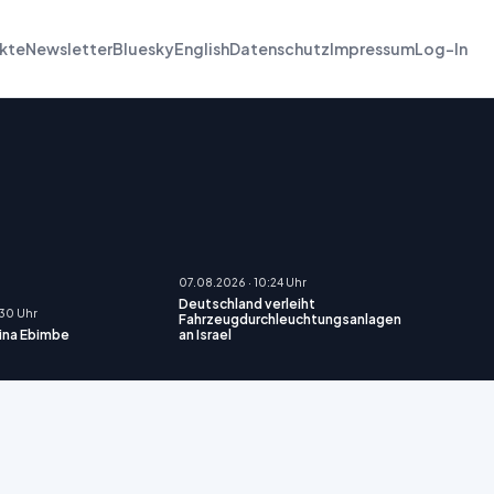
kte
Newsletter
Bluesky
English
Datenschutz
Impressum
Log-In
07.08.2026 · 10:24 Uhr
Deutschland verleiht
:30 Uhr
Fahrzeugdurchleuchtungsanlagen
Dina Ebimbe
an Israel