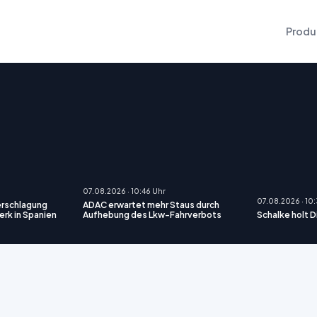
Produ
07.08.2026 · 10:46 Uhr
07.08.2026 · 10
erschlagung
ADAC erwartet mehr Staus durch
rk in Spanien
Aufhebung des Lkw-Fahrverbots
Schalke holt 