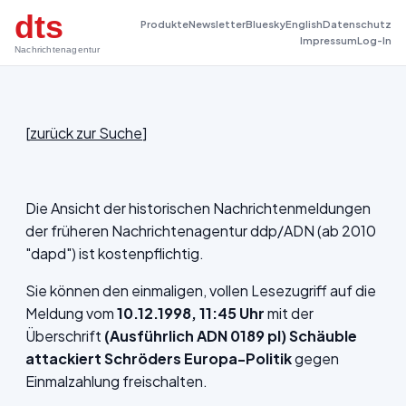
dts
Produkte
Newsletter
Bluesky
English
Datenschutz
Impressum
Log-In
Nachrichtenagentur
[
zurück zur Suche
]
Die Ansicht der historischen Nachrichtenmeldungen
der früheren Nachrichtenagentur ddp/ADN (ab 2010
"dapd") ist kostenpflichtig.
Sie können den einmaligen, vollen Lesezugriff auf die
Meldung vom
10.12.1998, 11:45 Uhr
mit der
Überschrift
(Ausführlich ADN 0189 pl) Schäuble
attackiert Schröders Europa-Politik
gegen
Einmalzahlung freischalten.