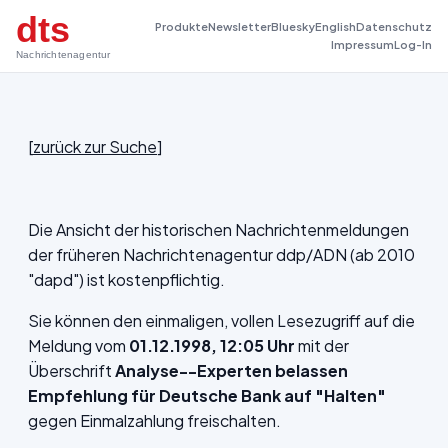
dts
Produkte
Newsletter
Bluesky
English
Datenschutz
Impressum
Log-In
Nachrichtenagentur
[
zurück zur Suche
]
Die Ansicht der historischen Nachrichtenmeldungen
der früheren Nachrichtenagentur ddp/ADN (ab 2010
"dapd") ist kostenpflichtig.
Sie können den einmaligen, vollen Lesezugriff auf die
Meldung vom
01.12.1998, 12:05 Uhr
mit der
Überschrift
Analyse--Experten belassen
Empfehlung für Deutsche Bank auf "Halten"
gegen Einmalzahlung freischalten.