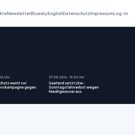
kte
Newsletter
Bluesky
English
Datenschutz
Impressum
Log-In
:06 Uhr
07.08.2026 · 15:50 Uhr
hutz warnt vor
Saarland setzt Lkw-
ionskampagne gegen
Sonntagsfahrverbot wegen
Niedrigwasser aus