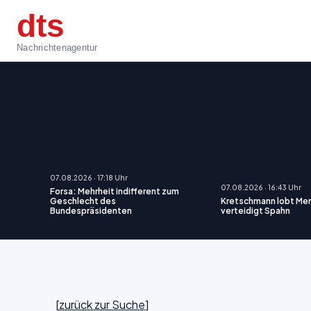
dts
Nachrichtenagentur
07.08.2026 · 17:18 Uhr
07.08.2026 · 16:43 Uhr
Forsa: Mehrheit indifferent zum
Geschlecht des
Kretschmann lobt Mer
Bundespräsidenten
verteidigt Spahn
[
zurück zur Suche
]