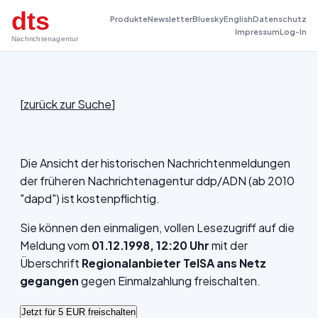
dts
Produkte
Newsletter
Bluesky
English
Datenschutz
Impressum
Log-In
Nachrichtenagentur
[
zurück zur Suche
]
Die Ansicht der historischen Nachrichtenmeldungen
der früheren Nachrichtenagentur ddp/ADN (ab 2010
"dapd") ist kostenpflichtig.
Sie können den einmaligen, vollen Lesezugriff auf die
Meldung vom
01.12.1998, 12:20 Uhr
mit der
Überschrift
Regionalanbieter TelSA ans Netz
gegangen
gegen Einmalzahlung freischalten.