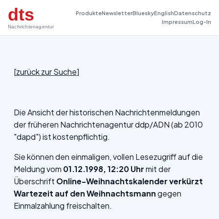
dts
Produkte
Newsletter
Bluesky
English
Datenschutz
Impressum
Log-In
Nachrichtenagentur
[
zurück zur Suche
]
Die Ansicht der historischen Nachrichtenmeldungen
der früheren Nachrichtenagentur ddp/ADN (ab 2010
"dapd") ist kostenpflichtig.
Sie können den einmaligen, vollen Lesezugriff auf die
Meldung vom
01.12.1998, 12:20 Uhr
mit der
Überschrift
Online-Weihnachtskalender verkürzt
Wartezeit auf den Weihnachtsmann
gegen
Einmalzahlung freischalten.