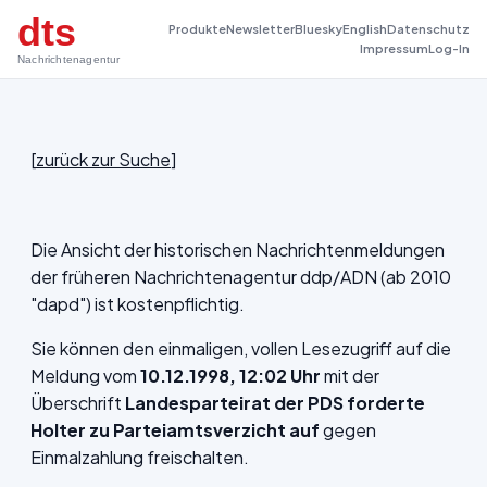
dts
Produkte
Newsletter
Bluesky
English
Datenschutz
Impressum
Log-In
Nachrichtenagentur
[
zurück zur Suche
]
Die Ansicht der historischen Nachrichtenmeldungen
der früheren Nachrichtenagentur ddp/ADN (ab 2010
"dapd") ist kostenpflichtig.
Sie können den einmaligen, vollen Lesezugriff auf die
Meldung vom
10.12.1998, 12:02 Uhr
mit der
Überschrift
Landesparteirat der PDS forderte
Holter zu Parteiamtsverzicht auf
gegen
Einmalzahlung freischalten.