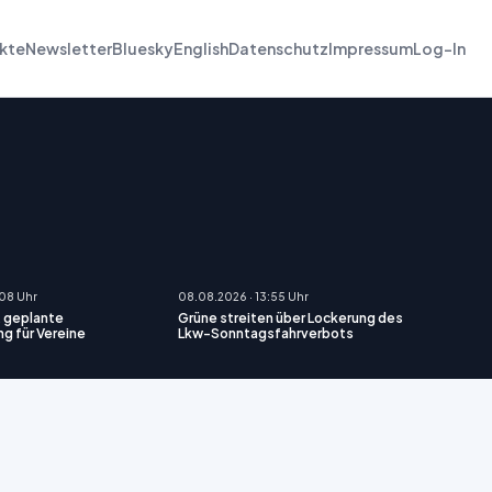
kte
Newsletter
Bluesky
English
Datenschutz
Impressum
Log-In
:08 Uhr
08.08.2026 · 13:55 Uhr
rt geplante
Grüne streiten über Lockerung des
g für Vereine
Lkw-Sonntagsfahrverbots