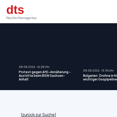
dts
Nachrichtenagentur
08.08.2026 · 16:28 Uhr
08.08.2026 · 15:34 Uhr
Protest gegen AfD-Annäherung -
Austritte beim BSW Sachsen-
Bulgarien: Drohne in 
Anhalt
wichtiger Gaspipeline
[
zurück zur Suche
]