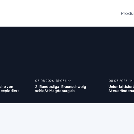
Produ
08.08.2026 · 15:03 Uhr
08.08.2026 · 14
Nähe von
2. Bundesliga: Braunschweig
Union kritisie
 explodiert
schießt Magdeburg ab
Steueränderun