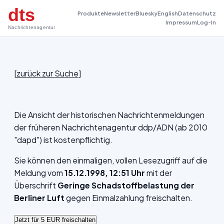
dts
Produkte
Newsletter
Bluesky
English
Datenschutz
Impressum
Log-In
Nachrichtenagentur
[
zurück zur Suche
]
Die Ansicht der historischen Nachrichtenmeldungen
der früheren Nachrichtenagentur ddp/ADN (ab 2010
"dapd") ist kostenpflichtig.
Sie können den einmaligen, vollen Lesezugriff auf die
Meldung vom
15.12.1998, 12:51 Uhr
mit der
Überschrift
Geringe Schadstoffbelastung der
Berliner Luft
gegen Einmalzahlung freischalten.