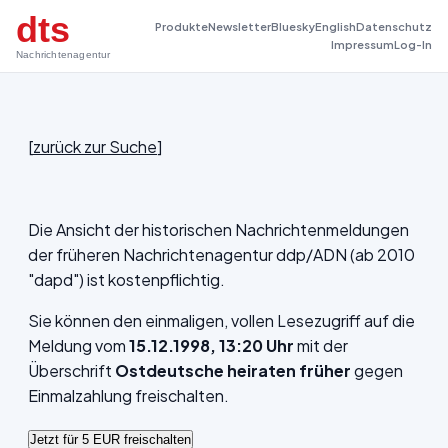
dts
Produkte
Newsletter
Bluesky
English
Datenschutz
Impressum
Log-In
Nachrichtenagentur
[
zurück zur Suche
]
Die Ansicht der historischen Nachrichtenmeldungen
der früheren Nachrichtenagentur ddp/ADN (ab 2010
"dapd") ist kostenpflichtig.
Sie können den einmaligen, vollen Lesezugriff auf die
Meldung vom
15.12.1998, 13:20 Uhr
mit der
Überschrift
Ostdeutsche heiraten früher
gegen
Einmalzahlung freischalten.