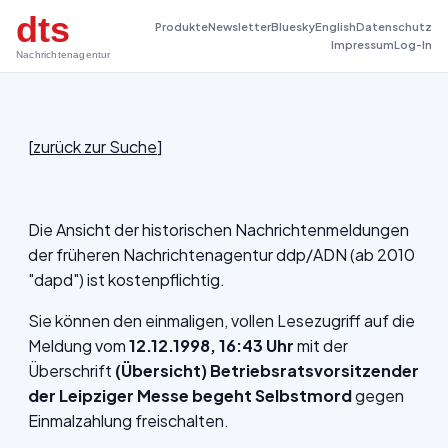
dts
Produkte
Newsletter
Bluesky
English
Datenschutz
Impressum
Log-In
Nachrichtenagentur
[
zurück zur Suche
]
Die Ansicht der historischen Nachrichtenmeldungen
der früheren Nachrichtenagentur ddp/ADN (ab 2010
"dapd") ist kostenpflichtig.
Sie können den einmaligen, vollen Lesezugriff auf die
Meldung vom
12.12.1998, 16:43 Uhr
mit der
Überschrift
(Übersicht) Betriebsratsvorsitzender
der Leipziger Messe begeht Selbstmord
gegen
Einmalzahlung freischalten.