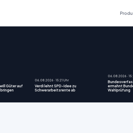
Produ
06.08.2026 · 15
06.08.2026 · 15:21 Uhr
Bundesverfas
will Güter auf
Verdi lehnt SPD-Idee zu
ermahnt Bunde
 bringen
Schwerarbeitsrente ab
Wahlprüfung