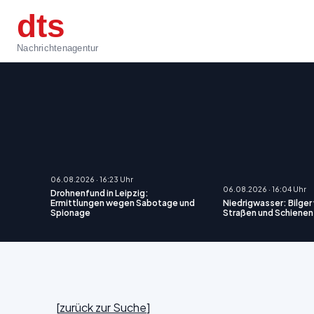
dts
Nachrichtenagentur
06.08.2026 · 16:23 Uhr
06.08.2026 · 16:04 Uhr
Drohnenfund in Leipzig:
Ermittlungen wegen Sabotage und
Niedrigwasser: Bilger 
Spionage
Straßen und Schienen
[
zurück zur Suche
]