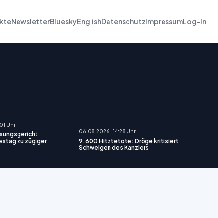
kte
Newsletter
Bluesky
English
Datenschutz
Impressum
Log-In
:01 Uhr
06.08.2026 · 14:28 Uhr
sungsgericht
stag zu zügiger
9.600 Hitztetote: Dröge kritisiert
Schweigen des Kanzlers