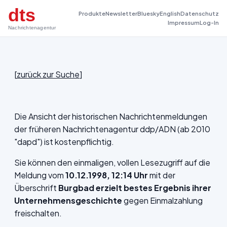
dts
Produkte
Newsletter
Bluesky
English
Datenschutz
Impressum
Log-In
Nachrichtenagentur
[
zurück zur Suche
]
Die Ansicht der historischen Nachrichtenmeldungen
der früheren Nachrichtenagentur ddp/ADN (ab 2010
"dapd") ist kostenpflichtig.
Sie können den einmaligen, vollen Lesezugriff auf die
Meldung vom
10.12.1998, 12:14 Uhr
mit der
Überschrift
Burgbad erzielt bestes Ergebnis ihrer
Unternehmensgeschichte
gegen Einmalzahlung
freischalten.