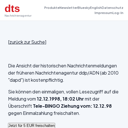
dts
Produkte
Newsletter
Bluesky
English
Datenschutz
Impressum
Log-In
Nachrichtenagentur
[
zurück zur Suche
]
Die Ansicht der historischen Nachrichtenmeldungen
der früheren Nachrichtenagentur ddp/ADN (ab 2010
"dapd") ist kostenpflichtig.
Sie können den einmaligen, vollen Lesezugriff auf die
Meldung vom
12.12.1998, 18:02 Uhr
mit der
Überschrift
Tele-BINGO Ziehung vom: 12.12.98
gegen Einmalzahlung freischalten.