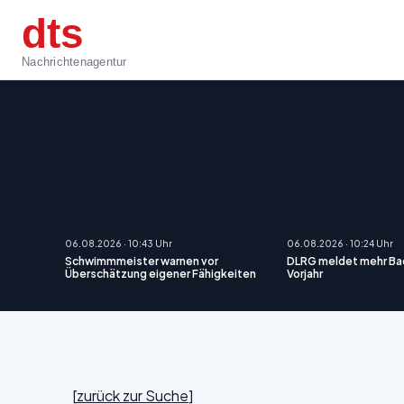
dts
Nachrichtenagentur
06.08.2026 · 10:43 Uhr
06.08.2026 · 10:24 Uhr
Schwimmmeister warnen vor
DLRG meldet mehr Bad
Überschätzung eigener Fähigkeiten
Vorjahr
[
zurück zur Suche
]