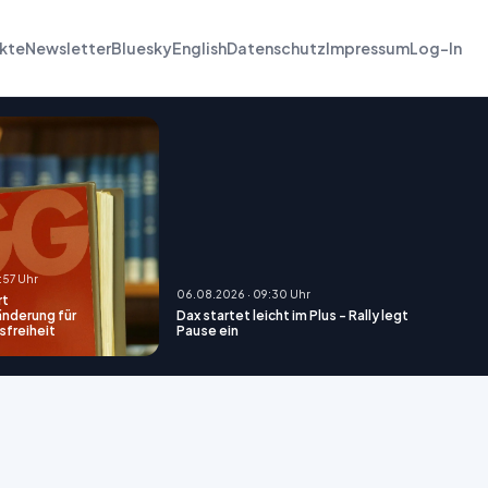
kte
Newsletter
Bluesky
English
Datenschutz
Impressum
Log-In
:57 Uhr
06.08.2026 · 09:30 Uhr
rt
nderung für
Dax startet leicht im Plus - Rally legt
freiheit
Pause ein