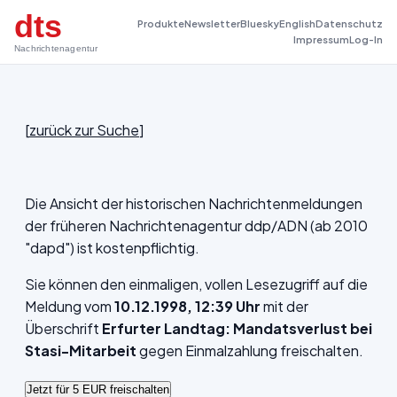
dts
Produkte
Newsletter
Bluesky
English
Datenschutz
Impressum
Log-In
Nachrichtenagentur
[
zurück zur Suche
]
Die Ansicht der historischen Nachrichtenmeldungen
der früheren Nachrichtenagentur ddp/ADN (ab 2010
"dapd") ist kostenpflichtig.
Sie können den einmaligen, vollen Lesezugriff auf die
Meldung vom
10.12.1998, 12:39 Uhr
mit der
Überschrift
Erfurter Landtag: Mandatsverlust bei
Stasi-Mitarbeit
gegen Einmalzahlung freischalten.