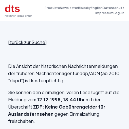
dts
Produkte
Newsletter
Bluesky
English
Datenschutz
Impressum
Log-In
Nachrichtenagentur
[
zurück zur Suche
]
Die Ansicht der historischen Nachrichtenmeldungen
der früheren Nachrichtenagentur ddp/ADN (ab 2010
"dapd") ist kostenpflichtig.
Sie können den einmaligen, vollen Lesezugriff auf die
Meldung vom
12.12.1998, 18:44 Uhr
mit der
Überschrift
ZDF: Keine Gebührengelder für
Auslandsfernsehen
gegen Einmalzahlung
freischalten.