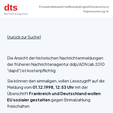
dts
Produkte
Newsletter
Bluesky
English
Datenschutz
Impressum
Log-In
Nachrichtenagentur
[
zurück zur Suche
]
Die Ansicht der historischen Nachrichtenmeldungen
der früheren Nachrichtenagentur ddp/ADN (ab 2010
"dapd") ist kostenpflichtig.
Sie können den einmaligen, vollen Lesezugriff auf die
Meldung vom
01.12.1998, 12:53 Uhr
mit der
Überschrift
Frankreich und Deutschland wollen
EU sozialer gestalten
gegen Einmalzahlung
freischalten.