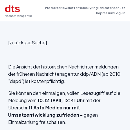
dts
Produkte
Newsletter
Bluesky
English
Datenschutz
Impressum
Log-In
Nachrichtenagentur
[
zurück zur Suche
]
Die Ansicht der historischen Nachrichtenmeldungen
der früheren Nachrichtenagentur ddp/ADN (ab 2010
"dapd") ist kostenpflichtig.
Sie können den einmaligen, vollen Lesezugriff auf die
Meldung vom
10.12.1998, 12:41 Uhr
mit der
Überschrift
Asta Medica nur mit
Umsatzentwicklung zufrieden -
gegen
Einmalzahlung freischalten.