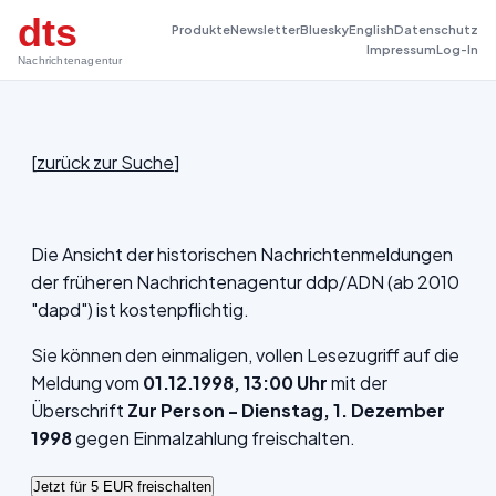
dts
Produkte
Newsletter
Bluesky
English
Datenschutz
Impressum
Log-In
Nachrichtenagentur
[
zurück zur Suche
]
Die Ansicht der historischen Nachrichtenmeldungen
der früheren Nachrichtenagentur ddp/ADN (ab 2010
"dapd") ist kostenpflichtig.
Sie können den einmaligen, vollen Lesezugriff auf die
Meldung vom
01.12.1998, 13:00 Uhr
mit der
Überschrift
Zur Person - Dienstag, 1. Dezember
1998
gegen Einmalzahlung freischalten.