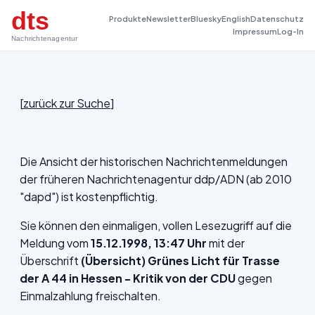
dts
Produkte
Newsletter
Bluesky
English
Datenschutz
Impressum
Log-In
Nachrichtenagentur
[
zurück zur Suche
]
Die Ansicht der historischen Nachrichtenmeldungen
der früheren Nachrichtenagentur ddp/ADN (ab 2010
"dapd") ist kostenpflichtig.
Sie können den einmaligen, vollen Lesezugriff auf die
Meldung vom
15.12.1998, 13:47 Uhr
mit der
Überschrift
(Übersicht) Grünes Licht für Trasse
der A 44 in Hessen - Kritik von der CDU
gegen
Einmalzahlung freischalten.