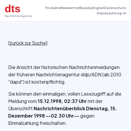
dts
Produkte
Newsletter
Bluesky
English
Datenschutz
Impressum
Log-In
Nachrichtenagentur
[
zurück zur Suche
]
Die Ansicht der historischen Nachrichtenmeldungen
der früheren Nachrichtenagentur ddp/ADN (ab 2010
"dapd") ist kostenpflichtig.
Sie können den einmaligen, vollen Lesezugriff auf die
Meldung vom
15.12.1998, 02:37 Uhr
mit der
Überschrift
Nachrichtenüberblick Dienstag, 15.
Dezember 1998 --02.30 Uhr--
gegen
Einmalzahlung freischalten.