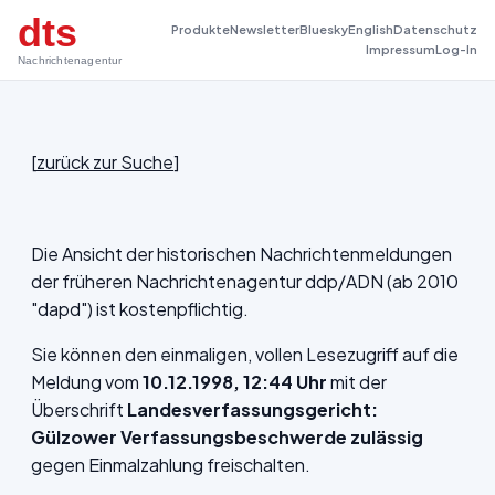
dts
Produkte
Newsletter
Bluesky
English
Datenschutz
Impressum
Log-In
Nachrichtenagentur
[
zurück zur Suche
]
Die Ansicht der historischen Nachrichtenmeldungen
der früheren Nachrichtenagentur ddp/ADN (ab 2010
"dapd") ist kostenpflichtig.
Sie können den einmaligen, vollen Lesezugriff auf die
Meldung vom
10.12.1998, 12:44 Uhr
mit der
Überschrift
Landesverfassungsgericht:
Gülzower Verfassungsbeschwerde zulässig
gegen Einmalzahlung freischalten.