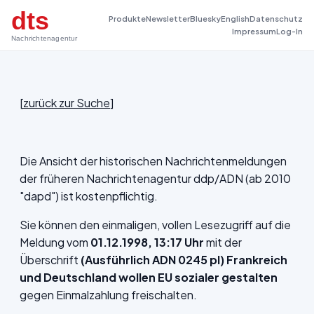
dts
Produkte
Newsletter
Bluesky
English
Datenschutz
Impressum
Log-In
Nachrichtenagentur
[
zurück zur Suche
]
Die Ansicht der historischen Nachrichtenmeldungen
der früheren Nachrichtenagentur ddp/ADN (ab 2010
"dapd") ist kostenpflichtig.
Sie können den einmaligen, vollen Lesezugriff auf die
Meldung vom
01.12.1998, 13:17 Uhr
mit der
Überschrift
(Ausführlich ADN 0245 pl) Frankreich
und Deutschland wollen EU sozialer gestalten
gegen Einmalzahlung freischalten.