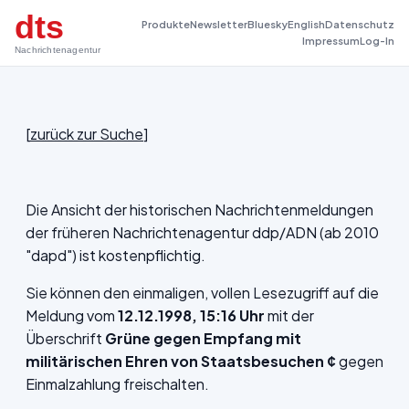
dts
Produkte
Newsletter
Bluesky
English
Datenschutz
Impressum
Log-In
Nachrichtenagentur
[
zurück zur Suche
]
Die Ansicht der historischen Nachrichtenmeldungen
der früheren Nachrichtenagentur ddp/ADN (ab 2010
"dapd") ist kostenpflichtig.
Sie können den einmaligen, vollen Lesezugriff auf die
Meldung vom
12.12.1998, 15:16 Uhr
mit der
Überschrift
Grüne gegen Empfang mit
militärischen Ehren von Staatsbesuchen ¢
gegen
Einmalzahlung freischalten.