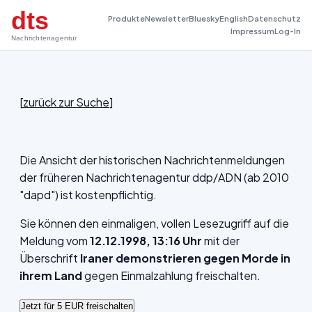
dts
Produkte
Newsletter
Bluesky
English
Datenschutz
Impressum
Log-In
Nachrichtenagentur
[
zurück zur Suche
]
Die Ansicht der historischen Nachrichtenmeldungen
der früheren Nachrichtenagentur ddp/ADN (ab 2010
"dapd") ist kostenpflichtig.
Sie können den einmaligen, vollen Lesezugriff auf die
Meldung vom
12.12.1998, 13:16 Uhr
mit der
Überschrift
Iraner demonstrieren gegen Morde in
ihrem Land
gegen Einmalzahlung freischalten.