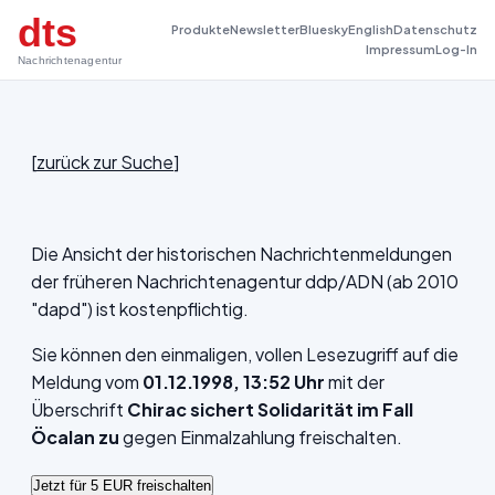
dts
Produkte
Newsletter
Bluesky
English
Datenschutz
Impressum
Log-In
Nachrichtenagentur
[
zurück zur Suche
]
Die Ansicht der historischen Nachrichtenmeldungen
der früheren Nachrichtenagentur ddp/ADN (ab 2010
"dapd") ist kostenpflichtig.
Sie können den einmaligen, vollen Lesezugriff auf die
Meldung vom
01.12.1998, 13:52 Uhr
mit der
Überschrift
Chirac sichert Solidarität im Fall
Öcalan zu
gegen Einmalzahlung freischalten.