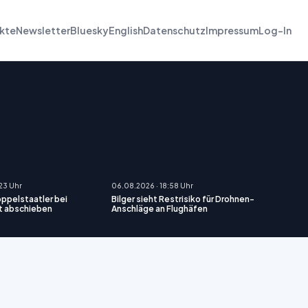
kte
Newsletter
Bluesky
English
Datenschutz
Impressum
Log-In
:23 Uhr
06.08.2026 · 18:58 Uhr
oppelstaatler bei
Bilger sieht Restrisiko für Drohnen-
t abschieben
Anschläge an Flughäfen