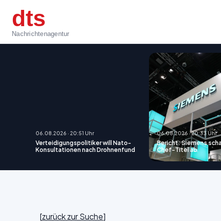
dts
Nachrichtenagentur
06.08.2026 · 20:51 Uhr
06.08.2026 · 20:33 Uhr
Verteidigungspolitiker will Nato-
Bericht: Siemens sch
Konsultationen nach Drohnenfund
Chef-Titel ab
[
zurück zur Suche
]