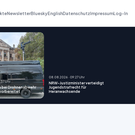
kte
Newsletter
Bluesky
English
Datenschutz
Impressum
Log-In
08.08.2026 · 09:27 Uhr
:37 Uhr
NRW-Justizminister verteidigt
a bei Drohnenabwehr
Jugendstrafrecht für
vorbereitet
Heranwachsende