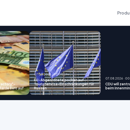
Produ
07.08.2026 · 02:00 Uhr
07.08.2026 · 00
EU-Abgeordnete pochen auf
factory"-
Touristenvisa-Einschränkungen für
CDU will zent
liarde Euro auf
Russen
beim Innenmin