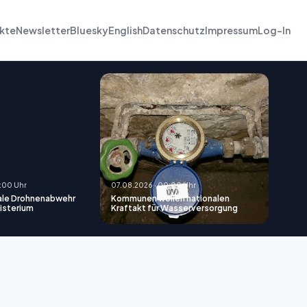
kte
Newsletter
Bluesky
English
Datenschutz
Impressum
Log-In
:00 Uhr
07.08.2026 · 00:00 Uhr
rale Drohnenabwehr
Kommunen wollen nationalen
isterium
Kraftakt für Wasserversorgung