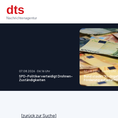
dts
Nachrichtenagentur
07.08.2026 · 06:16 Uhr
07.08.2026 · 04:00 Uhr
SPD-Politiker verteidigt Drohnen-
Bund stockt "KI-Giga
Zuständigkeiten
Förderung auf eine Mil
[
zurück zur Suche
]