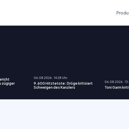
Produ
06.08.2026 · 14:28 Uhr
richt
06.08.2026 · 13
 zügiger
9.600 Hitztetote: Dröge kritisiert
Schweigen des Kanzlers
Toni Garrn kri