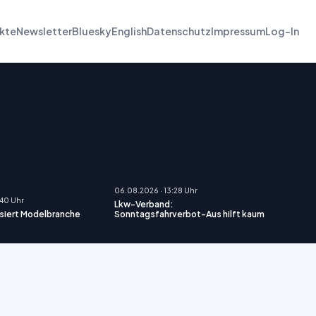
kte
Newsletter
Bluesky
English
Datenschutz
Impressum
Log-In
06.08.2026 · 13:28 Uhr
:40 Uhr
Lkw-Verband:
tisiert Modelbranche
Sonntagsfahrverbot-Aus hilft kaum