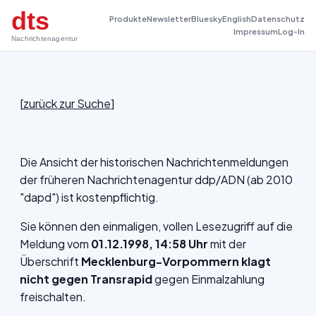
dts
Produkte
Newsletter
Bluesky
English
Datenschutz
Impressum
Log-In
Nachrichtenagentur
[
zurück zur Suche
]
Die Ansicht der historischen Nachrichtenmeldungen
der früheren Nachrichtenagentur ddp/ADN (ab 2010
"dapd") ist kostenpflichtig.
Sie können den einmaligen, vollen Lesezugriff auf die
Meldung vom
01.12.1998, 14:58 Uhr
mit der
Überschrift
Mecklenburg-Vorpommern klagt
nicht gegen Transrapid
gegen Einmalzahlung
freischalten.