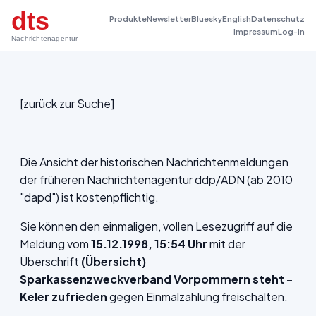
dts
Produkte
Newsletter
Bluesky
English
Datenschutz
Impressum
Log-In
Nachrichtenagentur
[
zurück zur Suche
]
Die Ansicht der historischen Nachrichtenmeldungen
der früheren Nachrichtenagentur ddp/ADN (ab 2010
"dapd") ist kostenpflichtig.
Sie können den einmaligen, vollen Lesezugriff auf die
Meldung vom
15.12.1998, 15:54 Uhr
mit der
Überschrift
(Übersicht)
Sparkassenzweckverband Vorpommern steht -
Keler zufrieden
gegen Einmalzahlung freischalten.