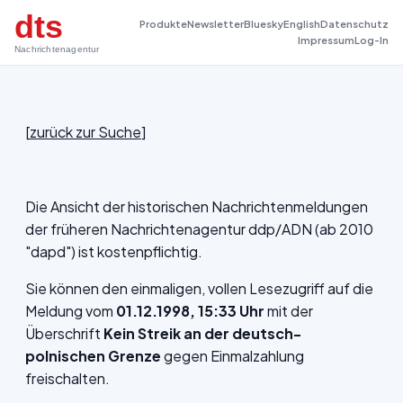
dts
Produkte
Newsletter
Bluesky
English
Datenschutz
Impressum
Log-In
Nachrichtenagentur
[
zurück zur Suche
]
Die Ansicht der historischen Nachrichtenmeldungen
der früheren Nachrichtenagentur ddp/ADN (ab 2010
"dapd") ist kostenpflichtig.
Sie können den einmaligen, vollen Lesezugriff auf die
Meldung vom
01.12.1998, 15:33 Uhr
mit der
Überschrift
Kein Streik an der deutsch-
polnischen Grenze
gegen Einmalzahlung
freischalten.